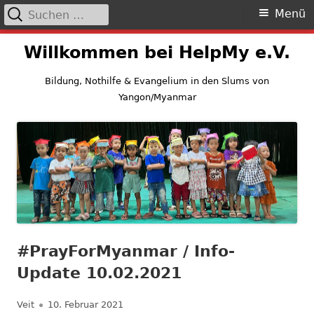
Suchen
Primäres
Menü
nach:
Menü
Springe
Willkommen bei HelpMy e.V.
zum
Inhalt
Bildung, Nothilfe & Evangelium in den Slums von
Yangon/Myanmar
#PrayForMyanmar / Info-
Update 10.02.2021
Autor
Veröffentlicht
Veit
10. Februar 2021