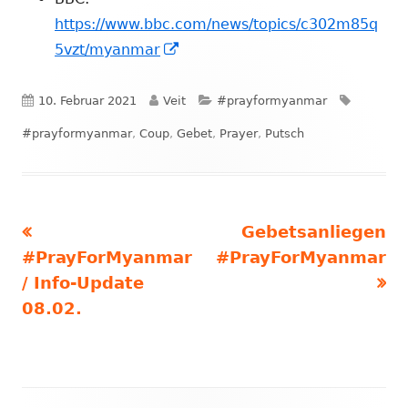
Fenster
https://www.bbc.com/news/topics/c302m85q
In
öffnen
5vzt/myanmar
neuem
Fenster
Veröffentlicht
Autor
Kategorien
Schlagwö
10. Februar 2021
Veit
#prayformyanmar
öffnen
am
#prayformyanmar
,
Coup
,
Gebet
,
Prayer
,
Putsch
Vorheriger
Nächster
Gebetsanliegen
Beitragsnavigation
Beitrag:
Beitrag
#PrayForMyanmar
#PrayForMyanmar
/ Info-Update
08.02.