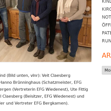
KIN
KIR
NOT
ÖFF
PAT
RU
AR
Arch
nd (Bild unten, vlnr): Veit Claesberg
 Hanno Brünninghaus (Schatzmeister, EFG
gen (Vertreterin EFG Wiedenest), Ute Fittig
il Claesberg (Beisitzer, EFG Wiedenest) und
nder und Vertreter EFG Bergkamen).