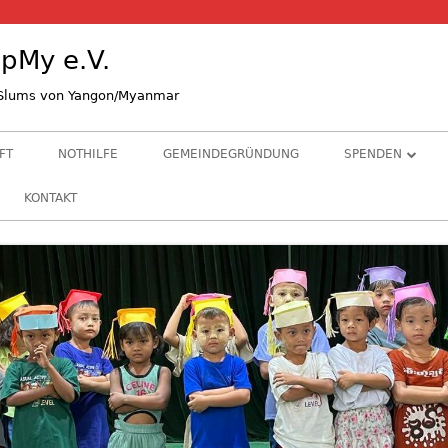
pMy e.V.
n Slums von Yangon/Myanmar
FT
NOTHILFE
GEMEINDEGRÜNDUNG
SPENDEN
STIFTE & GRÜND
KONTAKT
ALS KIRCHENGE
BANKVERBINDU
HINTERGRUNDI