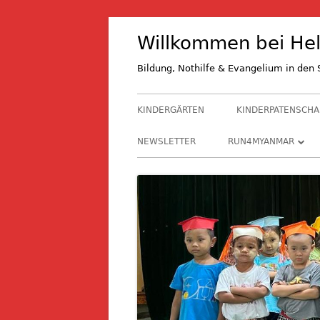
Springe
Willkommen bei Hel
zum
Inhalt
Bildung, Nothilfe & Evangelium in de
Primäres
KINDERGÄRTEN
KINDERPATENSCHA
Menü
NEWSLETTER
RUN4MYANMAR
RUN4M 2027
RUN4M 2024
RUN4M 2021