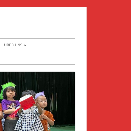
ÜBER UNS
E – PRIVAT ODER
CHRONOLOGIE
MEINDE
THE STORY BEHIND …
NG
NFORMATIONEN