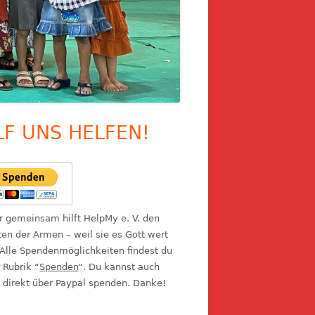
LF UNS HELFEN!
upt-
itenleiste
ir gemeinsam hilft HelpMy e. V. den
en der Armen – weil sie es Gott wert
 Alle Spendenmöglichkeiten findest du
r Rubrik “
Spenden
“. Du kannst auch
 direkt über Paypal spenden. Danke!