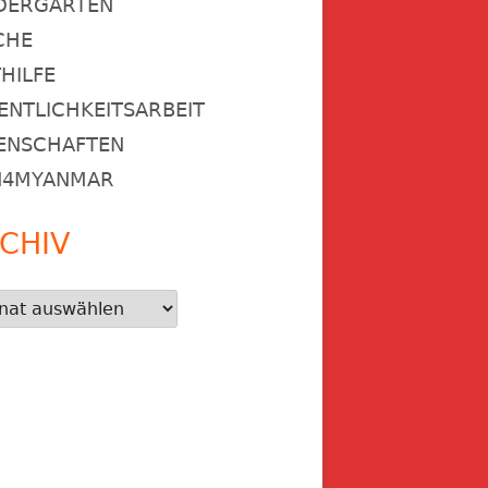
DERGARTEN
CHE
HILFE
ENTLICHKEITSARBEIT
ENSCHAFTEN
N4MYANMAR
CHIV
iv