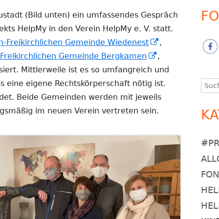
FO
stadt (Bild unten) ein umfassendes Gespräch
ekts HelpMy in den Verein HelpMy e. V. statt.
In
h-Freikirchlichen Gemeinde Wiedenest
,
In
neuem
-Freikirchlichen Gemeinde Bergkamen
,
neuem
Fenster
iert. Mittlerweile ist es so umfangreich und
Fenster
öffnen
 eine eigene Rechtskörperschaft nötig ist.
Such
nach
öffnen
det. Beide Gemeinden werden mit jeweils
gsmäßig im neuen Verein vertreten sein.
KA
#P
ALL
FO
HEL
HEL