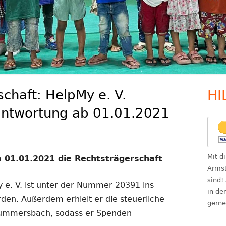
chaft: HelpMy e. V.
HI
Ha
antwortung ab 01.01.2021
Se
Mit d
 01.01.2021 die Rechtsträgerschaft
Ärmst
sind!
My e. V. ist unter der Nummer 20391 ins
in de
den. Außerdem erhielt er die steuerliche
gerne
ummersbach, sodass er Spenden