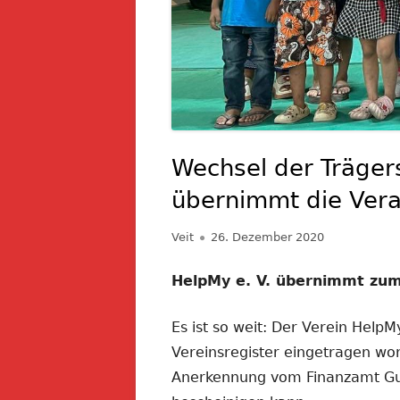
Wechsel der Trägers
übernimmt die Ver
Autor
Veröffentlicht
Veit
26. Dezember 2020
am
HelpMy e. V. übernimmt zum
Es ist so weit: Der Verein Help
Vereinsregister eingetragen wor
Anerkennung vom Finanzamt G