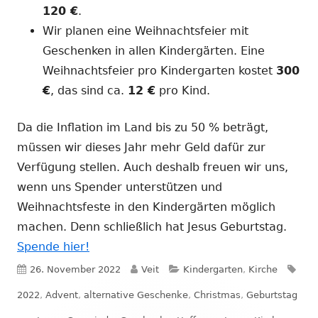
120 €
.
Wir planen eine Weihnachtsfeier mit
Geschenken in allen Kindergärten. Eine
Weihnachtsfeier pro Kindergarten kostet
300
€
, das sind ca.
12 €
pro Kind.
Da die Inflation im Land bis zu 50 % beträgt,
müssen wir dieses Jahr mehr Geld dafür zur
Verfügung stellen. Auch deshalb freuen wir uns,
wenn uns Spender unterstützen und
Weihnachtsfeste in den Kindergärten möglich
machen. Denn schließlich hat Jesus Geburtstag.
Spende hier!
Veröffentlicht
Autor
Kategorien
Sch
26. November 2022
Veit
Kindergarten
,
Kirche
am
2022
,
Advent
,
alternative Geschenke
,
Christmas
,
Geburtstag