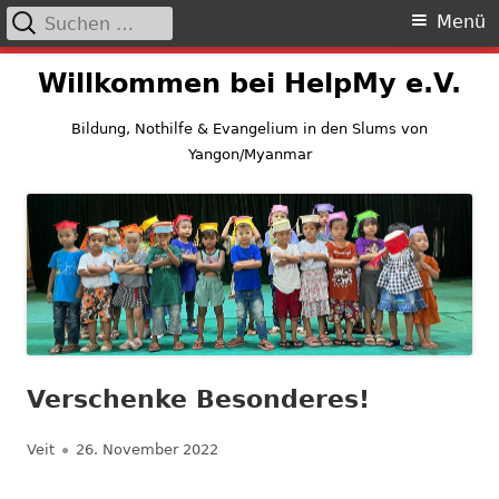
Suchen
Primäres
Menü
nach:
Menü
Springe
Willkommen bei HelpMy e.V.
zum
Inhalt
Bildung, Nothilfe & Evangelium in den Slums von
Yangon/Myanmar
Verschenke Besonderes!
Autor
Veröffentlicht
Veit
26. November 2022
am