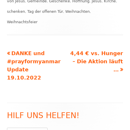
von Jesus
,
Gemeinde
,
Geschenke
,
Hoffnung
,
Jesus
,
Kirche
,
schenken
,
Tag der offenen Tür
,
Weihnachten
,
Weihnachtsfeier
Vorheriger
Nächster
DANKE und
4,44 € vs. Hunger
Beitragsnavigation
Beitrag:
Beitrag
#prayformyanmar
– Die Aktion läuft
Update
…
19.10.2022
HILF UNS HELFEN!
Haupt-
Seitenleiste