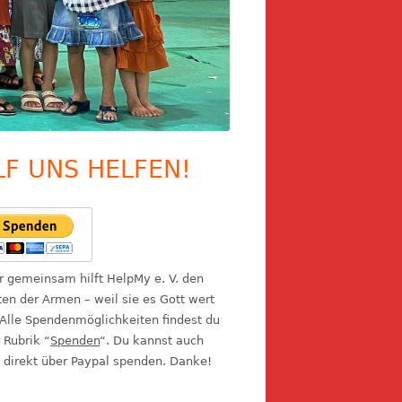
LF UNS HELFEN!
upt-
itenleiste
ir gemeinsam hilft HelpMy e. V. den
en der Armen – weil sie es Gott wert
 Alle Spendenmöglichkeiten findest du
r Rubrik “
Spenden
“. Du kannst auch
 direkt über Paypal spenden. Danke!