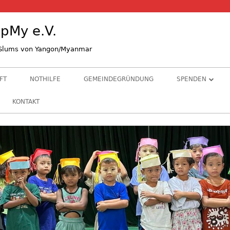
pMy e.V.
n Slums von Yangon/Myanmar
FT
NOTHILFE
GEMEINDEGRÜNDUNG
SPENDEN
STIFTE & GRÜND
KONTAKT
ALS KIRCHENGE
BANKVERBINDU
HINTERGRUNDI