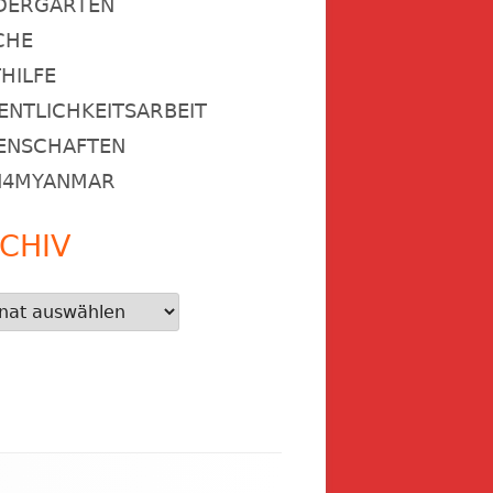
DERGARTEN
CHE
HILFE
ENTLICHKEITSARBEIT
ENSCHAFTEN
N4MYANMAR
CHIV
iv