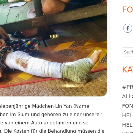
FO
Such
nach
KA
#P
ALL
FO
 siebenjährige Mädchen Lin Yan (Name
leben im Slum und gehören zu einer unserer
HEL
e von einem Auto angefahren und sei
HEL
n. Die Kosten für die Behandlung müssen die