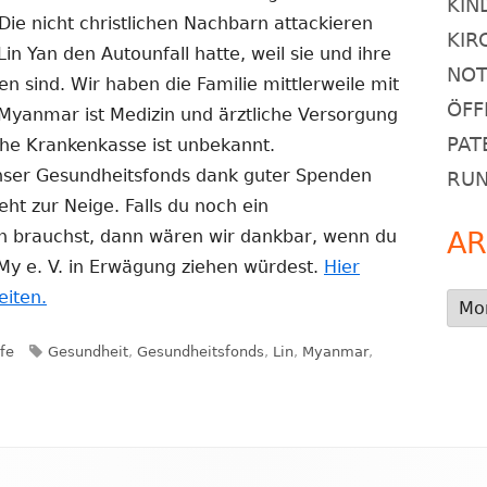
KIN
Die nicht christlichen Nachbarn attackieren
KIR
in Yan den Autounfall hatte, weil sie und ihre
NOT
n sind. Wir haben die Familie mittlerweile mit
ÖFF
 Myanmar ist Medizin und ärztliche Versorgung
PAT
che Krankenkasse ist unbekannt.
nser Gesundheitsfonds dank guter Spenden
RU
eht zur Neige. Falls du noch ein
AR
n brauchst, dann wären wir dankbar, wenn du
y e. V. in Erwägung ziehen würdest.
Hier
eiten.
Arch
Schlagwörter
fe
Gesundheit
,
Gesundheitsfonds
,
Lin
,
Myanmar
,