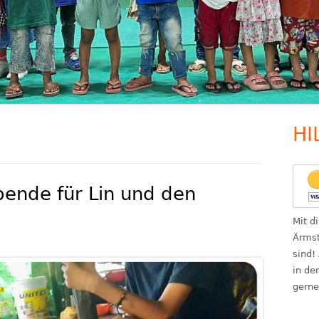
HI
Ha
Se
ende für Lin und den
Mit d
Ärmst
sind!
in de
gerne