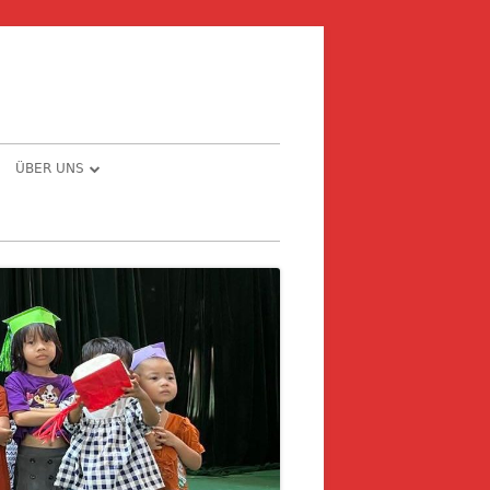
ÜBER UNS
E – PRIVAT ODER
CHRONOLOGIE
MEINDE
THE STORY BEHIND …
NG
NFORMATIONEN