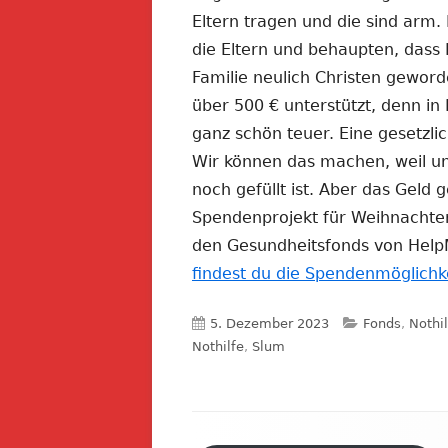
Eltern tragen und die sind arm. 
die Eltern und behaupten, dass L
Familie neulich Christen geworde
über 500 € unterstützt, denn in
ganz schön teuer. Eine gesetzli
Wir können das machen, weil u
noch gefüllt ist. Aber das Geld g
Spendenprojekt für Weihnachte
den Gesundheitsfonds von HelpM
findest du die Spendenmöglichk
Veröffentlicht
Kategorien
5. Dezember 2023
Fonds
,
Nothil
am
Nothilfe
,
Slum
Footer