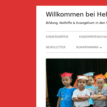
Springe
Willkommen bei Hel
zum
Inhalt
Bildung, Nothilfe & Evangelium in de
Primäres
KINDERGÄRTEN
KINDERPATENSCHA
Menü
NEWSLETTER
RUN4MYANMAR
RUN4M 2027
RUN4M 2024
RUN4M 2021