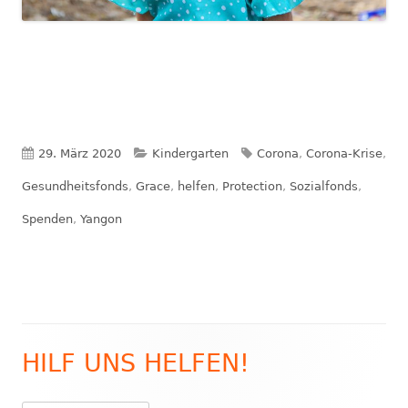
Veröffentlicht
Kategorien
Schlagwörter
29. März 2020
Kindergarten
Corona
,
Corona-Krise
,
am
Gesundheitsfonds
,
Grace
,
helfen
,
Protection
,
Sozialfonds
,
Spenden
,
Yangon
HILF UNS HELFEN!
Haupt-
Seitenleiste