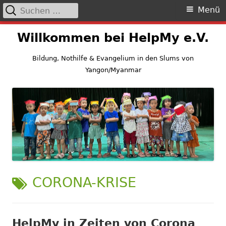
Suchen
Primäres
Menü
nach:
Menü
Springe
Willkommen bei HelpMy e.V.
zum
Inhalt
Bildung, Nothilfe & Evangelium in den Slums von
Yangon/Myanmar
SCHLAGWORT:
CORONA-KRISE
HelpMy in Zeiten von Corona