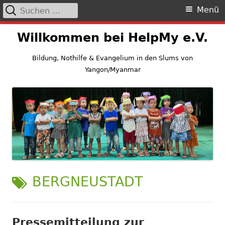
Suchen
Primäres
Menü
nach:
Menü
Springe
Willkommen bei HelpMy e.V.
zum
Inhalt
Bildung, Nothilfe & Evangelium in den Slums von
Yangon/Myanmar
SCHLAGWORT:
BERGNEUSTADT
Pressemitteilung zur