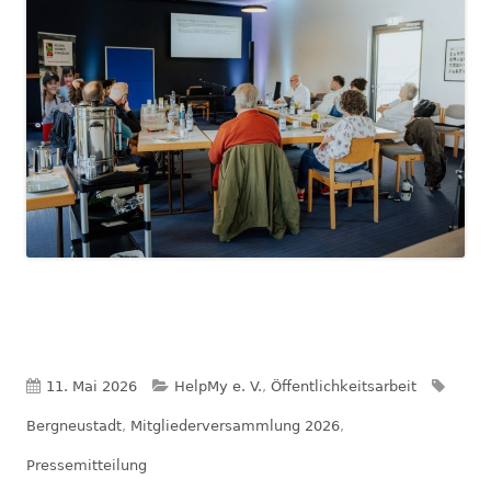
Veröffentlicht
Kategorien
Schla
11. Mai 2026
HelpMy e. V.
,
Öffentlichkeitsarbeit
am
Bergneustadt
,
Mitgliederversammlung 2026
,
Pressemitteilung