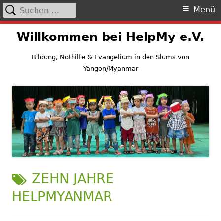
Suchen
Primäres
Menü
nach:
Menü
Springe
Willkommen bei HelpMy e.V.
zum
Inhalt
Bildung, Nothilfe & Evangelium in den Slums von
Yangon/Myanmar
SCHLAGWORT:
ZEHN JAHRE
HELPMYANMAR