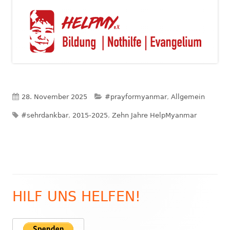
Veröffentlicht
Kategorien
28. November 2025
#prayformyanmar
,
Allgemein
Schlagwörter
am
#sehrdankbar
,
2015-2025
,
Zehn Jahre HelpMyanmar
HILF UNS HELFEN!
Haupt-
Seitenleiste