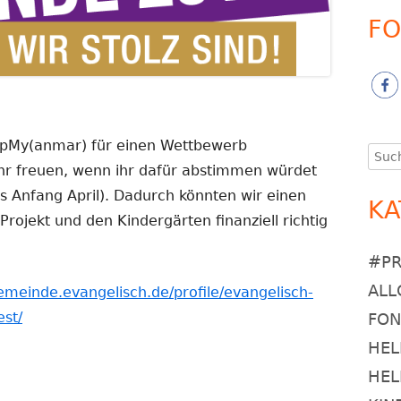
FO
elpMy(anmar) für einen Wettbewerb
Such
r freuen, wenn ihr dafür abstimmen würdet
nach
is Anfang April). Dadurch könnten wir einen
KA
rojekt und den Kindergärten finanziell richtig
#P
ALL
emeinde.evangelisch.de/profile/evangelisch-
est/
FO
HEL
HEL