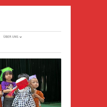
ÜBER UNS
E – PRIVAT ODER
CHRONOLOGIE
MEINDE
THE STORY BEHIND …
NG
NFORMATIONEN