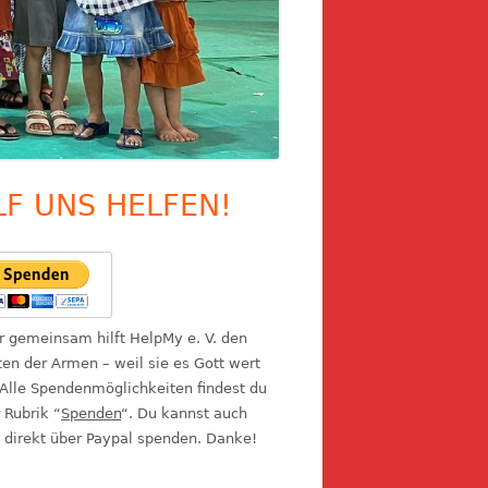
LF UNS HELFEN!
upt-
itenleiste
ir gemeinsam hilft HelpMy e. V. den
en der Armen – weil sie es Gott wert
 Alle Spendenmöglichkeiten findest du
r Rubrik “
Spenden
“. Du kannst auch
 direkt über Paypal spenden. Danke!