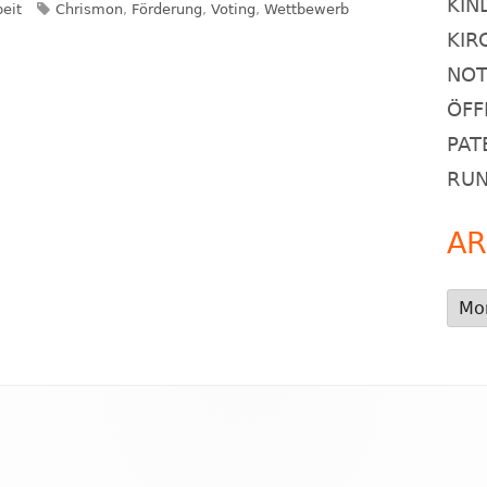
KIN
Schlagwörter
beit
Chrismon
,
Förderung
,
Voting
,
Wettbewerb
KIR
NOT
ÖFF
PAT
RU
AR
Arch