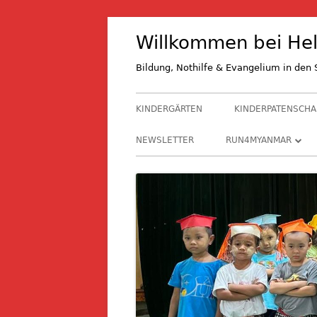
Springe
Willkommen bei Hel
zum
Inhalt
Bildung, Nothilfe & Evangelium in de
Primäres
KINDERGÄRTEN
KINDERPATENSCHA
Menü
NEWSLETTER
RUN4MYANMAR
RUN4M 2027
RUN4M 2024
RUN4M 2021