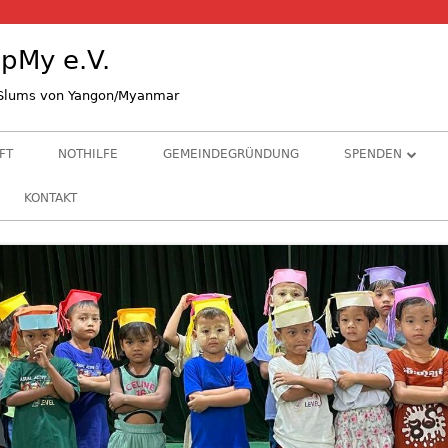
pMy e.V.
n Slums von Yangon/Myanmar
FT
NOTHILFE
GEMEINDEGRÜNDUNG
SPENDEN
STIFTE & GRÜND
KONTAKT
ALS KIRCHENGE
BANKVERBINDU
HINTERGRUNDI