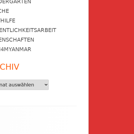
DERGARTEN
CHE
HILFE
ENTLICHKEITSARBEIT
ENSCHAFTEN
N4MYANMAR
CHIV
iv