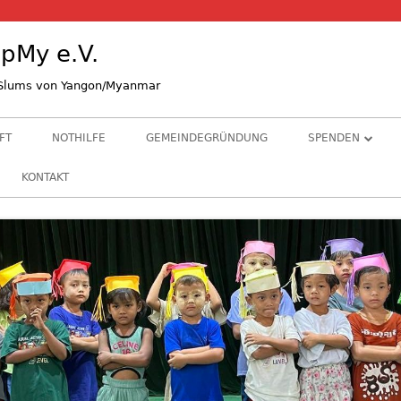
pMy e.V.
n Slums von Yangon/Myanmar
FT
NOTHILFE
GEMEINDEGRÜNDUNG
SPENDEN
STIFTE & GRÜND
KONTAKT
ALS KIRCHENGE
BANKVERBINDU
HINTERGRUNDI