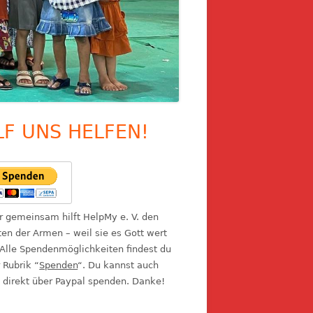
LF UNS HELFEN!
upt-
itenleiste
ir gemeinsam hilft HelpMy e. V. den
en der Armen – weil sie es Gott wert
 Alle Spendenmöglichkeiten findest du
r Rubrik “
Spenden
“. Du kannst auch
 direkt über Paypal spenden. Danke!