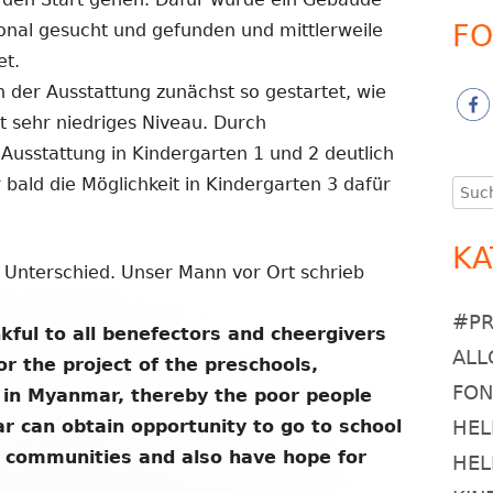
FO
sonal gesucht und gefunden und mittlerweile
et.
 der Ausstattung zunächst so gestartet, wie
st sehr niedriges Niveau. Durch
Ausstattung in Kindergarten 1 und 2 deutlich
 bald die Möglichkeit in Kindergarten 3 dafür
Such
nach
KA
Unterschied. Unser Mann vor Ort schrieb
#P
nkful to all benefectors and cheergivers
ALL
or the project of the preschools,
FO
 in Myanmar, thereby the poor people
r can obtain opportunity to go to school
HEL
d communities and also have hope for
HEL