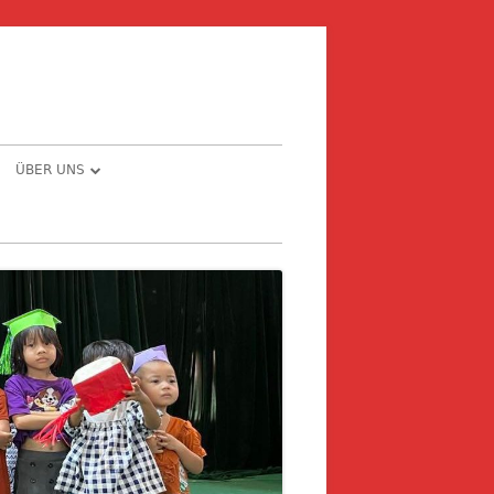
ÜBER UNS
E – PRIVAT ODER
CHRONOLOGIE
MEINDE
THE STORY BEHIND …
NG
NFORMATIONEN