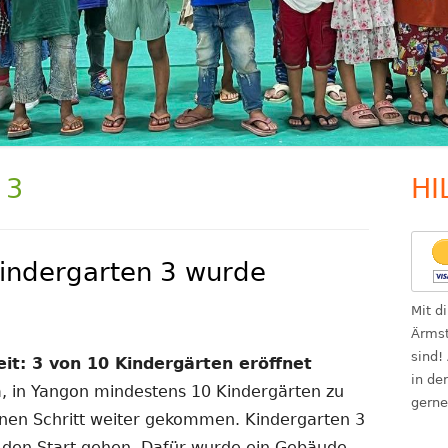
 3
HI
Ha
Se
indergarten 3 wurde
Mit d
Ärmst
sind!
eit: 3 von 10 Kindergärten eröffnet
in de
a, in Yangon mindestens 10 Kindergärten zu
gerne
einen Schritt weiter gekommen. Kindergarten 3
den Start gehen. Dafür wurde ein Gebäude