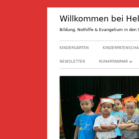
Springe
Willkommen bei Hel
zum
Inhalt
Bildung, Nothilfe & Evangelium in de
Primäres
KINDERGÄRTEN
KINDERPATENSCHA
Menü
NEWSLETTER
RUN4MYANMAR
RUN4M 2027
RUN4M 2024
RUN4M 2021