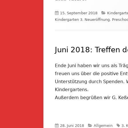
Veröffentlicht
Kategorien
15. September 2018
Kindergart
am
Kindergarten 3
,
Neueröffnung
,
Preschoo
Juni 2018: Treffen 
Ende Juni haben wir uns als Träg
freuen uns über die positive Ent
Unterstützung durch Spenden. Wi
Kindergartens.
Außerdem begrüßen wir G. Keßele
Veröffentlicht
Kategorien
Sch
28. Juni 2018
Allgemein
3. 