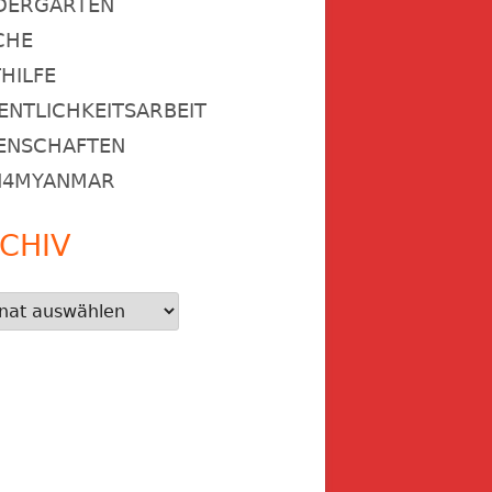
DERGARTEN
CHE
HILFE
ENTLICHKEITSARBEIT
ENSCHAFTEN
N4MYANMAR
CHIV
iv