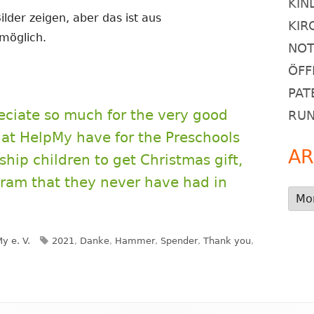
KIN
ilder zeigen, aber das ist aus
KIR
 möglich.
NOT
ÖFF
PAT
preciate so much for the very good
RU
at HelpMy have for the Preschools
AR
hip children to get Christmas gift,
ram that they never have had in
Arch
Schlagwörter
y e. V.
2021
,
Danke
,
Hammer
,
Spender
,
Thank you
,