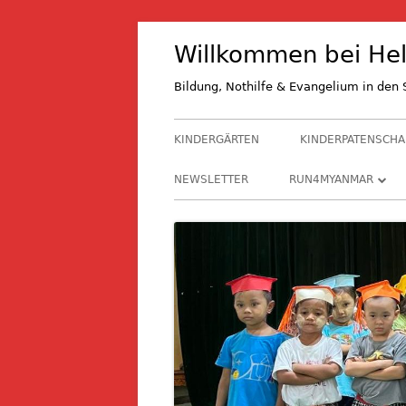
Springe
Willkommen bei Hel
zum
Inhalt
Bildung, Nothilfe & Evangelium in de
Primäres
KINDERGÄRTEN
KINDERPATENSCHA
Menü
NEWSLETTER
RUN4MYANMAR
RUN4M 2027
RUN4M 2024
RUN4M 2021