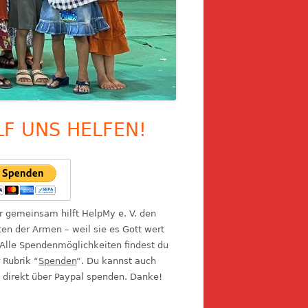
LF UNS HELFEN!
upt-
itenleiste
ir gemeinsam hilft HelpMy e. V. den
en der Armen – weil sie es Gott wert
 Alle Spendenmöglichkeiten findest du
r Rubrik “
Spenden
“. Du kannst auch
 direkt über Paypal spenden. Danke!