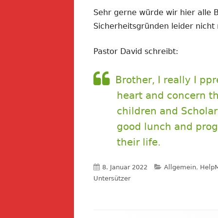
Sehr gerne würde wir hier alle B
Sicherheitsgründen leider nicht
Pastor David schreibt:
Brother, I really I p
heart and concern th
children and Scholars
good lunch and prog
their life.
Veröffentlicht
Kategorien
8. Januar 2022
Allgemein
,
HelpM
am
Untersützer