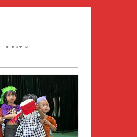
ÜBER UNS
E – PRIVAT ODER
CHRONOLOGIE
MEINDE
THE STORY BEHIND …
NG
NFORMATIONEN