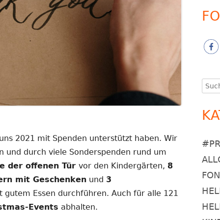
FO
Such
nach
KA
 uns 2021 mit Spenden unterstützt haben. Wir
#P
ren und durch viele Sonderspenden rund um
ALL
e der offenen Tür
vor den Kindergärten,
8
FO
ern mit Geschenken
und
3
HEL
 gutem Essen durchführen. Auch für alle 121
HEL
istmas-Events
abhalten.