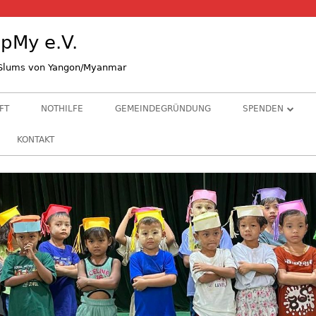
pMy e.V.
n Slums von Yangon/Myanmar
FT
NOTHILFE
GEMEINDEGRÜNDUNG
SPENDEN
STIFTE & GRÜND
KONTAKT
ALS KIRCHENGE
BANKVERBINDU
HINTERGRUNDI