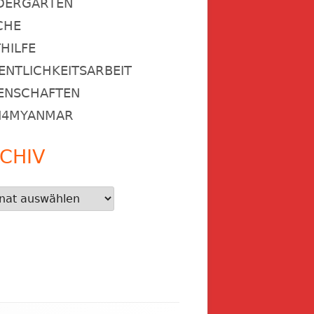
DERGARTEN
CHE
HILFE
ENTLICHKEITSARBEIT
ENSCHAFTEN
N4MYANMAR
CHIV
iv