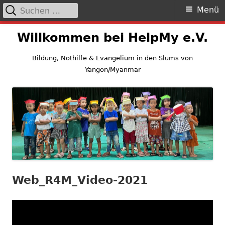
Suchen
Primäres
Menü
nach:
Menü
Springe
Willkommen bei HelpMy e.V.
zum
Inhalt
Bildung, Nothilfe & Evangelium in den Slums von
Yangon/Myanmar
Web_R4M_Video-2021
Video-
Player