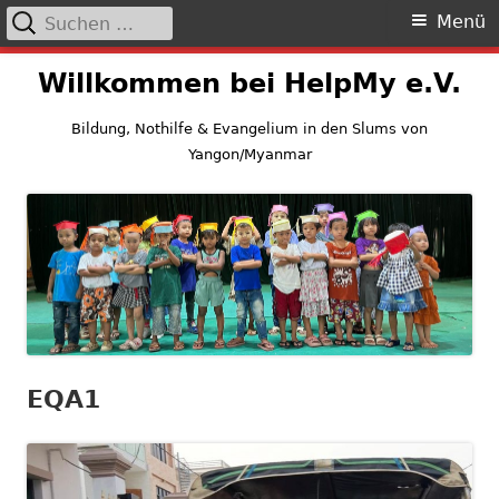
Suchen
Primäres
Menü
nach:
Menü
Springe
Willkommen bei HelpMy e.V.
zum
Inhalt
Bildung, Nothilfe & Evangelium in den Slums von
Yangon/Myanmar
EQA1