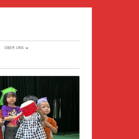
ÜBER UNS
E – PRIVAT ODER
CHRONOLOGIE
MEINDE
THE STORY BEHIND …
NG
NFORMATIONEN