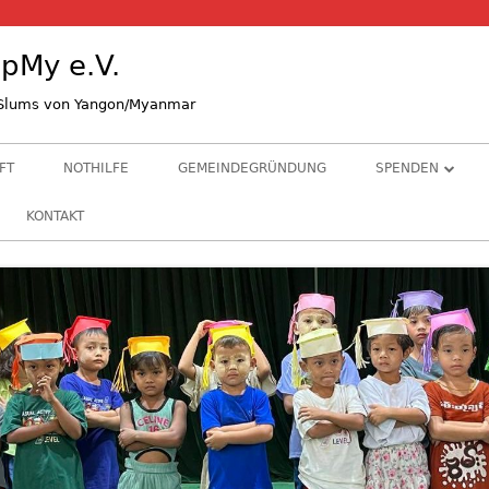
pMy e.V.
n Slums von Yangon/Myanmar
FT
NOTHILFE
GEMEINDEGRÜNDUNG
SPENDEN
STIFTE & GRÜND
KONTAKT
ALS KIRCHENGE
BANKVERBINDU
HINTERGRUNDI