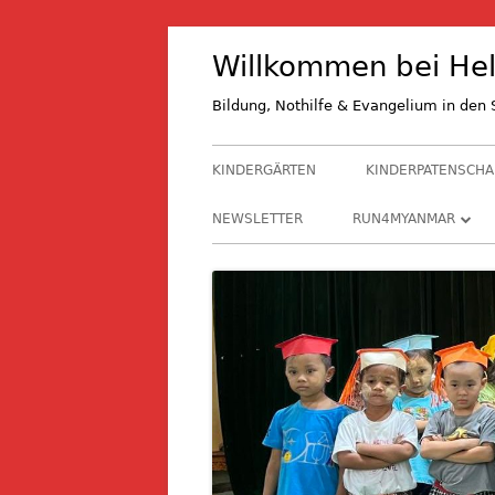
Springe
Willkommen bei Hel
zum
Inhalt
Bildung, Nothilfe & Evangelium in de
Primäres
KINDERGÄRTEN
KINDERPATENSCHA
Menü
NEWSLETTER
RUN4MYANMAR
RUN4M 2027
RUN4M 2024
RUN4M 2021