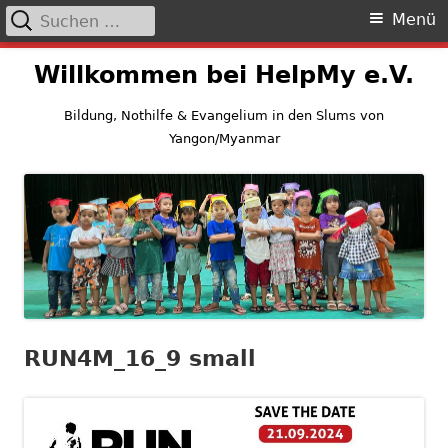
Suchen
Primäres
Menü
nach:
Menü
Springe
Willkommen bei HelpMy e.V.
zum
Inhalt
Bildung, Nothilfe & Evangelium in den Slums von
Yangon/Myanmar
RUN4M_16_9 small