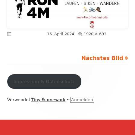
Volle
Veröffentlicht am
15. April 2024
1920 × 693
Größe
Nächstes Bild
Footer
Inhalt
Impressum & Datenschutz
Verwendet
Tiny Framework
•
Anmelden