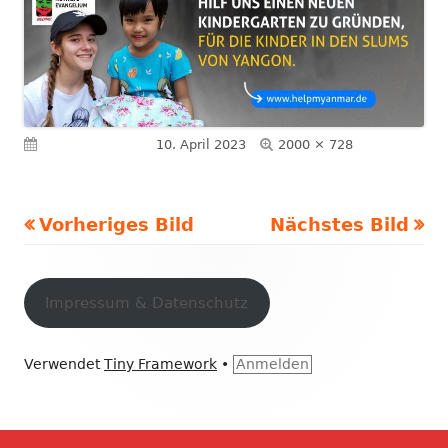
Volle
Veröffentlicht am
10. April 2023
2000 × 728
Größe
Vorheriges Bild
Nächstes Bild
Footer
Inhalt
Impressum & Datenschutz
Verwendet
Tiny Framework
•
Anmelden