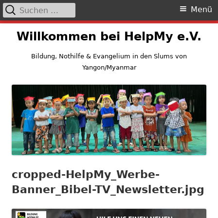
Suchen
Primäres
Menü
nach:
Menü
Springe
Willkommen bei HelpMy e.V.
zum
Inhalt
Bildung, Nothilfe & Evangelium in den Slums von
Yangon/Myanmar
cropped-HelpMy_Werbe-
Banner_Bibel-TV_Newsletter.jpg