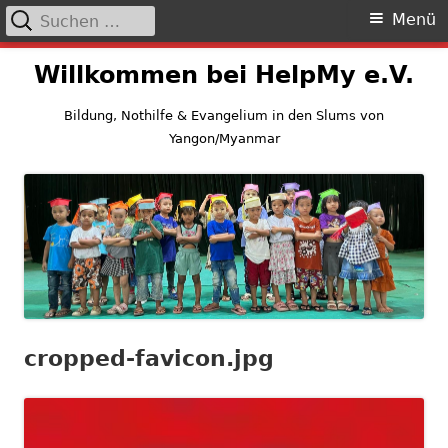
Suchen
Primäres
Menü
nach:
Menü
Springe
Willkommen bei HelpMy e.V.
zum
Inhalt
Bildung, Nothilfe & Evangelium in den Slums von
Yangon/Myanmar
cropped-favicon.jpg