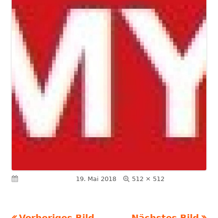
Volle
Veröffentlicht am
19. Mai 2018
512 × 512
Größe
Vorheriges Bild
Nächstes Bild