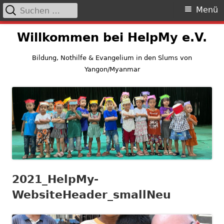
Suchen
Primäres
Menü
nach:
Menü
Springe
Willkommen bei HelpMy e.V.
zum
Inhalt
Bildung, Nothilfe & Evangelium in den Slums von
Yangon/Myanmar
2021_HelpMy-
WebsiteHeader_smallNeu