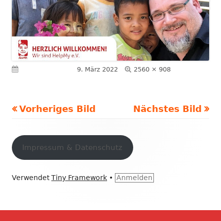
Volle
Veröffentlicht am
9. März 2022
2560 × 908
Größe
Vorheriges Bild
Nächstes Bild
Footer
Inhalt
Impressum & Datenschutz
Verwendet
Tiny Framework
•
Anmelden